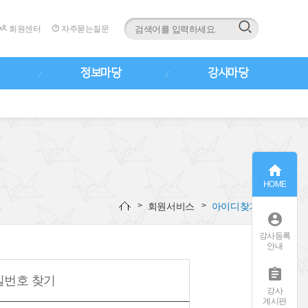
회원센터
자주묻는질문
정보마당
강사마당

HOME
회원서비스
아이디찾기

강사등록
안내

밀번호 찾기
강사
게시판