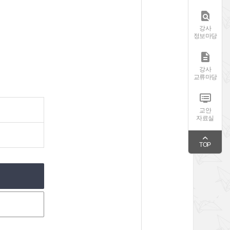

강사
정보마당

강사
교류마당

교안
자료실
TOP