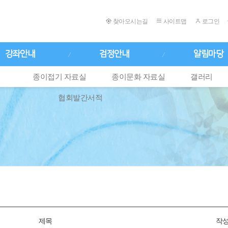
찾아오시는길
사이트맵
로그인
강좌안내
검정안내
알림마당
종이접기 자료실
종이문화 자료실
갤러리
협회발간서적
제목
작