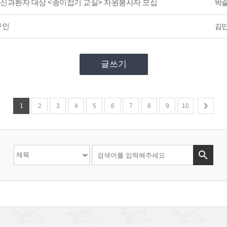
정신과환자 대상 <종이접기 교실> 자원봉사자 모십
박
구인
김
글쓰기

1
2
3
4
5
6
7
8
9
10
