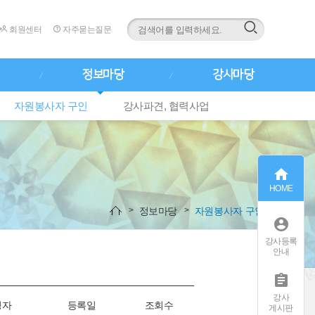
회원센터
자주묻는질문
정보마당
강사마당
자원봉사자 구인
강사파견, 협력사업

HOME
정보마당
자원봉사자 구인

강사등록
안내

강사
성자
등록일
조회수
게시판