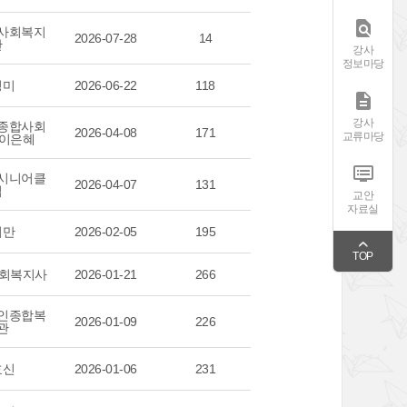

사회복지
2026-07-28
14
관
강사
정보마당
영미
2026-06-22
118

강사
종합사회
2026-04-08
171
교류마당
 이은혜

시니어클
2026-04-07
131
럽
교안
자료실
기만
2026-02-05
195
TOP
사회복지사
2026-01-21
266
인종합복
2026-01-09
226
관
효신
2026-01-06
231