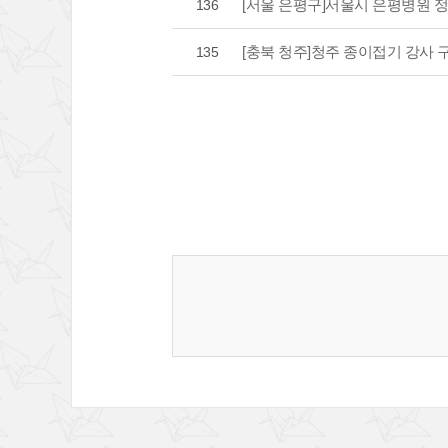
[서울 은평구]서울시 은평병원 
136
[충북 청주]청주 종이접기 강사 
135