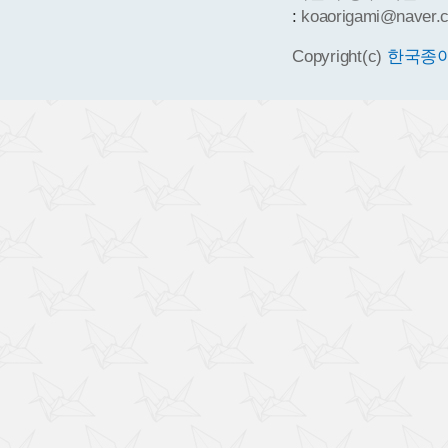
:
koaorigami@naver.
Copyright(c)
한국종