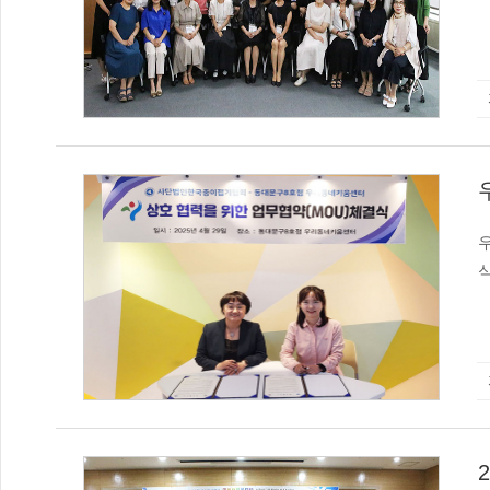
당
다
수
경
선