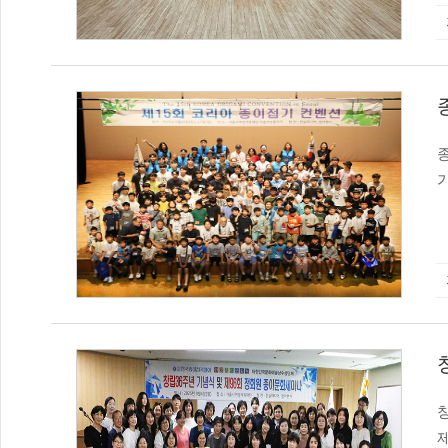
같습니다. 일반부 
은송, 허은진
예정입니다. 
(