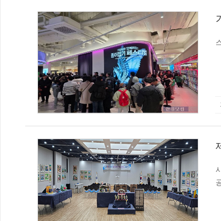
품격 
기
스
지연사 
응
로 구축