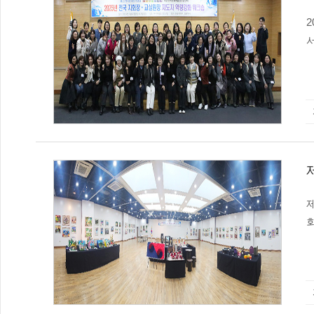
서
다
개