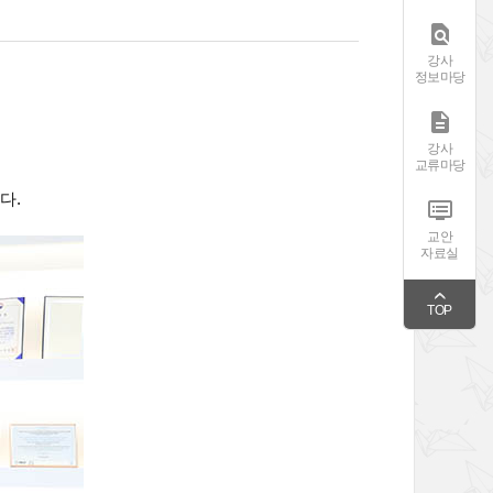

강사
정보마당

강사
교류마당
다.

교안
자료실
TOP