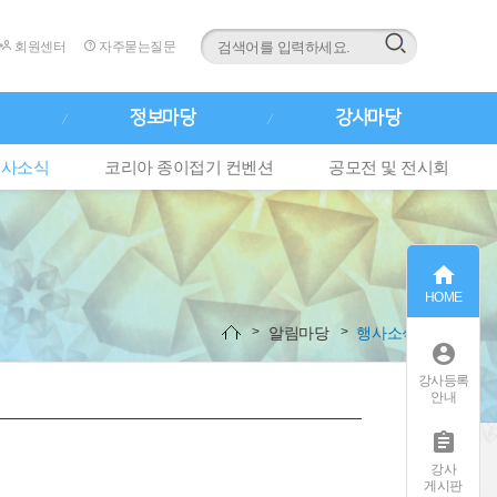
회원센터
자주묻는질문
정보마당
강사마당
행사소식
코리아 종이접기 컨벤션
공모전 및 전시회

HOME
알림마당
행사소식

강사등록
안내

강사
게시판